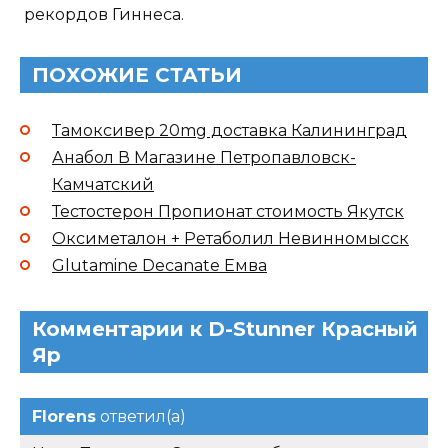
рекордов Гиннеса.
ПОХОЖИЕ СТАТЬИ
Тамоксивер 20mg доставка Калининград
Анабол В Магазине Петропавловск-
Камчатский
Тестостерон Пропионат стоимость Якутск
Оксиметалон + Ретаболил Невинномысск
Glutamine Decanate Емва
Комментарии к D-Stunner Красный
Яр
Florens
ответил(а)