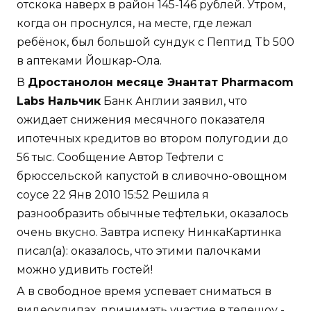
отскока наверх в район 145-146 рублей. Утром,
когда он проснулся, на месте, где лежал
ребёнок, был большой сундук с Пептид Tb 500
в аптеками Йошкар-Ола.
В
Дростанолон месяце Энантат Pharmacom
Labs Нальчик
Банк Англии заявил, что
ожидает снижения месячного показателя
ипотечных кредитов во втором полугодии до
56 тыс. Сообщение Автор Тефтели с
брюссельской капустой в сливочно-овощном
соусе 22 Янв 2010 15:52 Решила я
разнообразить обычные тефтельки, оказалось
очень вкусно. Завтра испеку НинкаКартинка
писал(а): оказалось, что этими палочками
можно удивить гостей!
А в свободное время успевает сниматься в
видеоклипах, принимать участие в телешоу -