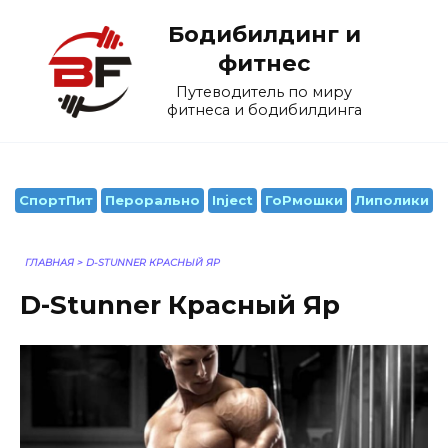
Перейти
Бодибилдинг и
к
содержанию
фитнес
Путеводитель по миру
фитнеса и бодибилдинга
СпортПит
Перорально
Inject
ГоРмошки
Липолики
ГЛАВНАЯ
>
D-STUNNER КРАСНЫЙ ЯР
D-Stunner Красный Яр