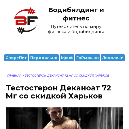
Перейти
Бодибилдинг и
к
содержанию
фитнес
Путеводитель по миру
фитнеса и бодибилдинга
СпортПит
Перорально
Inject
ГоРмошки
Липолики
ГЛАВНАЯ
>
ТЕСТОСТЕРОН ДЕКАНОАТ 72 МГ СО СКИДКОЙ ХАРЬКОВ
Тестостерон Деканоат 72
Мг со скидкой Харьков