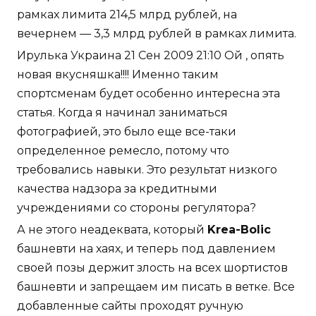
рамках лимита 214,5 млрд рублей, на
вечернем — 3,3 млрд рублей в рамках лимита.
Ирулька Украина 21 Сен 2009 21:10 Ой , опять
новая вкусняшка!!!! Именно таким
спортсменам будет особенно интересна эта
статья. Когда я начинал заниматься
фотографией, это было еще все-таки
определенное ремесло, потому что
требовались навыки. Это результат низкого
качества надзора за кредитными
учреждениями со стороны регулятора?
А не этого неадеквата, который
Krea-Bolic
башневти на хаях, и теперь под давлением
своей позы держит злость на всех шортистов
башневти и запрещаем им писать в ветке. Все
добавленные сайты проходят ручную