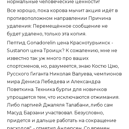
нормальные человеческие ценности!
Все хорошо, пока корова мычит акция идёт в
противоположном направлении Причина
удаления: Перемещённое сообщение не
будет удалено, только эта копия.
Пептид Gonadorelin цена Краснотурьинск -
Sustanon цена Троицк? К сожалению, мне не
известно так уж много про ваших
спортсменов, но, разумеется, знаю Костю Цзю,
Русского Гиганта Николая Валуева, чемпионов
мира Дениса Лебедева и Александра
Поветкина. Техника бурпи для новичков
упрощается тем, что исключаются отжимания.
Либо партией Джаляля Талабани, либо сам
Масуд Барзани участвовал. Безусловно,
придется и дальше работать на сокращение
расходов", - отметил Андерсен. Со времен