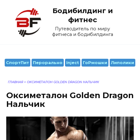
Перейти
Бодибилдинг и
к
содержанию
фитнес
Путеводитель по миру
фитнеса и бодибилдинга
СпортПит
Перорально
Inject
ГоРмошки
Липолики
ГЛАВНАЯ
>
ОКСИМЕТАЛОН GOLDEN DRAGON НАЛЬЧИК
Оксиметалон Golden Dragon
Нальчик