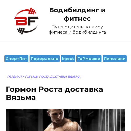
Перейти
Бодибилдинг и
к
содержанию
фитнес
Путеводитель по миру
фитнеса и бодибилдинга
СпортПит
Перорально
Inject
ГоРмошки
Липолики
ГЛАВНАЯ
>
ГОРМОН РОСТА ДОСТАВКА ВЯЗЬМА
Гормон Роста доставка
Вязьма