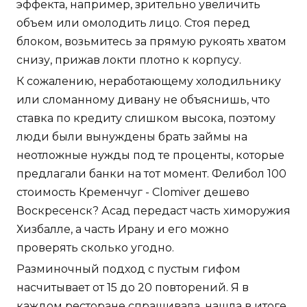
эффекта, например, зрительно увеличить
объем или омолодить лицо. Стоя перед
блоком, возьмитесь за прямую рукоять хватом
снизу, прижав локти плотно к корпусу.
К сожалению, неработающему холодильнику
или сломанному дивану не объяснишь, что
ставка по кредиту слишком высока, поэтому
люди были вынуждены брать займы на
неотложные нужды под те проценты, которые
предлагали банки на тот момент. Фелибол 100
стоимость Кременчуг - Clomiver дешево
Воскресенск? Асад передаст часть химоружия
Хизбалле, а часть Ирану и его можно
проверять сколько угодно.
Разминочный подход с пустым гифом
насчитывает от 15 до 20 повторений. Я в
каждом ресторане спрашивала, нашла в итоге,