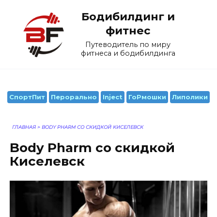
Перейти
Бодибилдинг и
к
содержанию
фитнес
Путеводитель по миру
фитнеса и бодибилдинга
СпортПит
Перорально
Inject
ГоРмошки
Липолики
ГЛАВНАЯ
>
BODY PHARM СО СКИДКОЙ КИСЕЛЕВСК
Body Pharm со скидкой
Киселевск