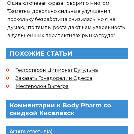
Одна ключевая фраза говорит о многом:
"Заметны довольно сильные улучшения,
поскольку безработица снизилась, но я не
думаю, что темпы роста дают нам уверенность
в дальнейших перспективах рынка труда".
ПОХОЖИЕ СТАТЬИ
Тестостерон Ципионат Бугульма
Заказать Гонадорелин Одесса
Местеролон Вытегра
Комментарии к Body Pharm со
скидкой Киселевск
Artem
ответил(а)