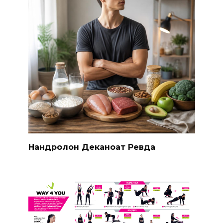
Нандролон Деканоат Ревда