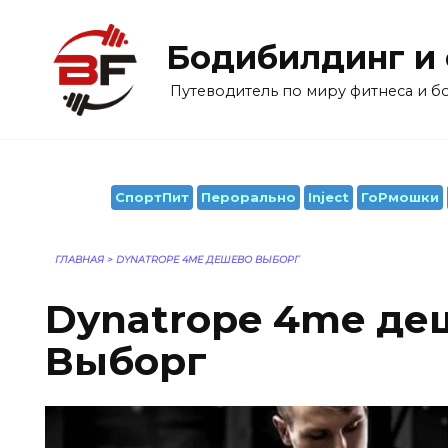
Перейти
к
Бодибилдинг и
содержанию
Путеводитель по миру фитнеса и 
СпортПит
Перорально
Inject
ГоРмошки
ГЛАВНАЯ
>
DYNATROPE 4ME ДЕШЕВО ВЫБОРГ
Dynatrope 4me де
Выборг