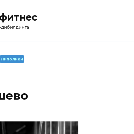
 фитнес
бодибилдинга
Липолики
шево