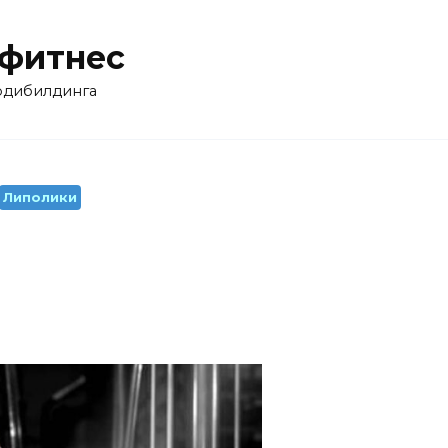
 фитнес
бодибилдинга
Липолики