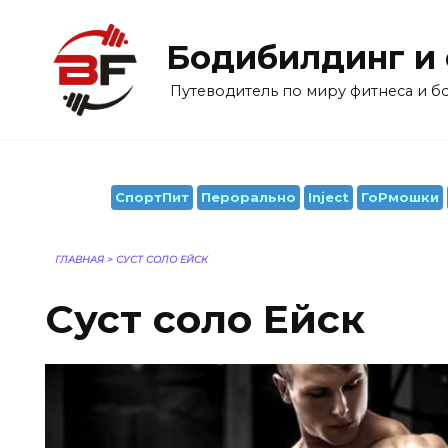
Перейти
к
Бодибилдинг и
содержанию
Путеводитель по миру фитнеса и 
СпортПит
Перорально
Inject
ГоРмошки
ГЛАВНАЯ
>
СУСТ СОЛО ЕЙСК
Суст соло Ейск