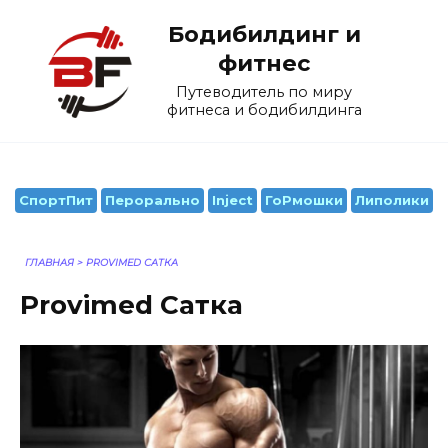
Перейти
Бодибилдинг и
к
содержанию
фитнес
Путеводитель по миру
фитнеса и бодибилдинга
СпортПит
Перорально
Inject
ГоРмошки
Липолики
ГЛАВНАЯ
>
PROVIMED САТКА
Provimed Сатка