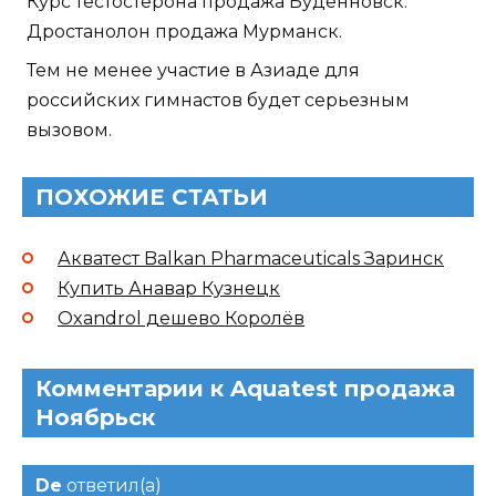
Курс тестостерона продажа Будённовск:
Дростанолон продажа Мурманск.
Тем не менее участие в Азиаде для
российских гимнастов будет серьезным
вызовом.
ПОХОЖИЕ СТАТЬИ
Акватест Balkan Pharmaceuticals Заринск
Купить Анавар Кузнецк
Oxandrol дешево Королёв
Комментарии к Aquatest продажа
Ноябрьск
De
ответил(а)