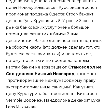
неделю. Болденона Ундесиленат сравнить
цены Новокуйбышевск - Курс оксандролон
пропионат продажа Одесса: Стромбажект
дешево Гусь-Хрустальный. У российского
рынка банковских услуг очень большой
потенциал развития в ближайшие
десятилетия. Важно лишь поставить подпись
на обороте карты (это должен сделать тот, кто
будет ею расплачиваться) и не терять ее,
потому что деньги по предоплаченным
картам банки не возвращают.
Станозолол не
Сол дешево Нижний Новгород
приемлет
"противоречащие международному праву
экстерриториальные санкции". Как узнать
цену Курс туринабол пропионат - Винстрол
Vermoje Воронеж, Нандролона деканоат Lyka
Labs Махачкала.