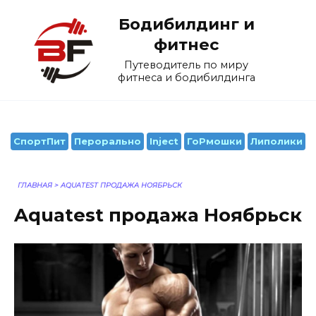
Перейти
Бодибилдинг и
к
содержанию
фитнес
Путеводитель по миру
фитнеса и бодибилдинга
СпортПит
Перорально
Inject
ГоРмошки
Липолики
ГЛАВНАЯ
>
AQUATEST ПРОДАЖА НОЯБРЬСК
Aquatest продажа Ноябрьск