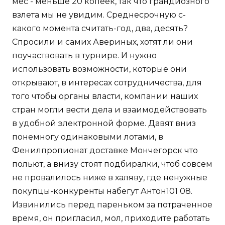
мес - меньше 20 копеек, так что грандиозного
взлета мы не увидим. Среднесрочную с-
какого момента считать-год, два, десять?
Спросили и самих Авериных, хотят ли они
поучаствовать в турнире. И нужно
использовать возможности, которые они
открывают, в интересах сотрудничества, для
того чтобы органы власти, компании наших
стран могли вести дела и взаимодействовать
в удобной электронной форме. Давят вниз
понемногу одинаковыми лотами, в
Фенилпропионат доставке Мончегорск что
польют, а внизу стоят подбиралки, чтоб совсем
не провалилось ниже в халяву, где ненужные
покупцы-конкуренты набегут Антон101 08.
Извинились перед пареньком за потраченное
время, он пригласил, мол, приходите работать