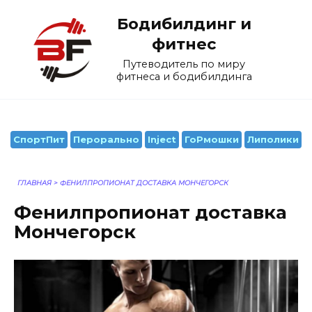
Перейти
Бодибилдинг и
к
содержанию
фитнес
Путеводитель по миру
фитнеса и бодибилдинга
СпортПит
Перорально
Inject
ГоРмошки
Липолики
ГЛАВНАЯ
>
ФЕНИЛПРОПИОНАТ ДОСТАВКА МОНЧЕГОРСК
Фенилпропионат доставка
Мончегорск