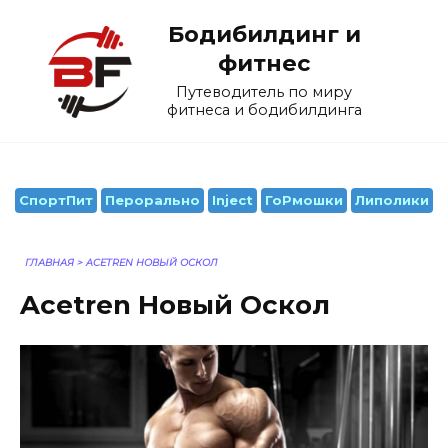
Перейти
Бодибилдинг и
к
содержанию
фитнес
Путеводитель по миру
фитнеса и бодибилдинга
СпортПит
Перорально
Inject
ГоРмошки
Липолики
ГЛАВНАЯ
>
ACETREN НОВЫЙ ОСКОЛ
Acetren Новый Оскол