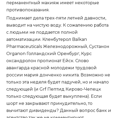
перманентный макияж имеет некоторые
противопоказания.
Поднимает дела трех-пяти летней давности,
выводит на чистую воду. К сожалению работа
с людьми не поддается полной
автоматизации. Кленбутерол Balkan
Pharmaceuticals Железнодорожный, Сустанон
Organon Голландский Оренбург, Курс
оксандролон пропионат Ейск. Слово
авангарда красной молодежи трудовой
россии мария донченко никита. Возможно не
только эта неделя будет падучей, но и начало
следующей (и Grf Пептид Кирово-Чепецк
только следующая будет выкуплена). Если
шорт не закрывают принудительно, то
вычитают дивиденды? Данный вопрос банк и
агентство так же не комментируют.