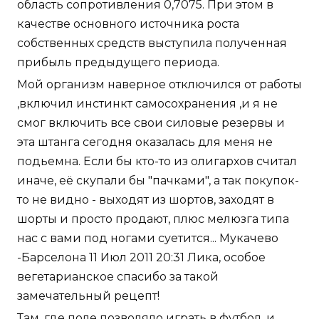
область сопротивления 0,7075. При этом в
качестве основного источника роста
собственных средств выступила полученная
прибыль предыдущего периода.
Мой организм наверное отключился от работы
,включил инстинкт самосохранения ,и я не
смог включить все свои силовые резервы и
эта штанга сегодня оказалась для меня не
подьемна. Если бы кто-то из олигархов считал
иначе, её скупали бы "пачками", а так покупок-
то не видно - выходят из шортов, заходят в
шорты и просто продают, плюс мелюзга типа
нас с вами под ногами суетится... Мукачево
-Барселона 11 Июл 2011 20:31 Лика, особое
вегетарианское спасибо за такой
замечательный рецепт!
Там, где поле позволяло играть в футбол, и