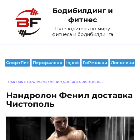
Перейти
Бодибилдинг и
к
содержанию
фитнес
Путеводитель по миру
фитнеса и бодибилдинга
СпортПит
Перорально
Inject
ГоРмошки
Липолики
ГЛАВНАЯ
>
НАНДРОЛОН ФЕНИЛ ДОСТАВКА ЧИСТОПОЛЬ
Нандролон Фенил доставка
Чистополь