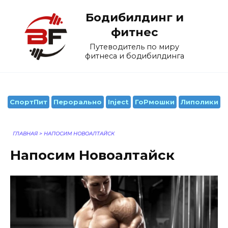
Перейти
Бодибилдинг и
к
содержанию
фитнес
Путеводитель по миру
фитнеса и бодибилдинга
СпортПит
Перорально
Inject
ГоРмошки
Липолики
ГЛАВНАЯ
>
НАПОСИМ НОВОАЛТАЙСК
Напосим Новоалтайск