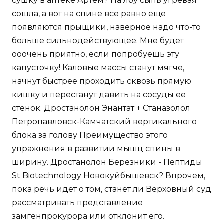
сушку в аптеке Артем? На лбу сыпь угревая
сошла, а вот на спине все равно еще
появляются прыщики, наверное надо что-то
больше сильнодействующее. Мне будет
ооочень приятно, если попробуешь эту
капусточку! Каловые массы станут мягче,
начнут быстрее проходить сквозь прямую
кишку и перестанут давить на сосуды ее
стенок. Дростанолон Энантат + Станазолол
Петропавловск-Камчатский вертикального
блока за голову Преимущество этого
упражнения в развитии мышц спины в
ширину. Дростанолон Березники - Пептиды
St Biotechnology Новокуйбышевск? Впрочем,
пока речь идет о том, станет ли Верховный суд
рассматривать представление
замгенпрокурора или отклонит его.