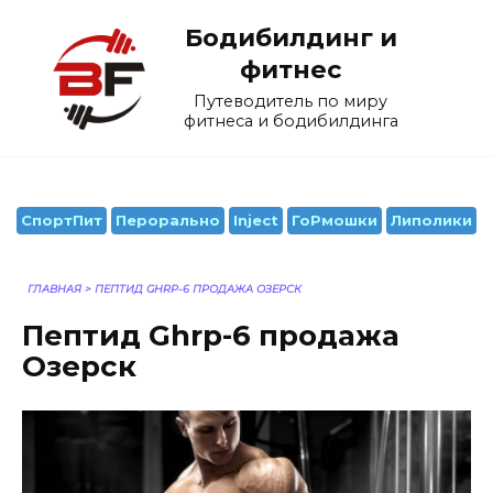
Перейти
Бодибилдинг и
к
содержанию
фитнес
Путеводитель по миру
фитнеса и бодибилдинга
СпортПит
Перорально
Inject
ГоРмошки
Липолики
ГЛАВНАЯ
>
ПЕПТИД GHRP-6 ПРОДАЖА ОЗЕРСК
Пептид Ghrp-6 продажа
Озерск