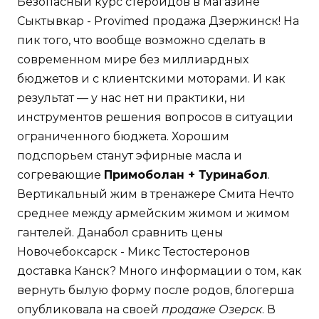
Безопасный курс стероидов в магазине
Сыктывкар - Provimed продажа Дзержинск! На
пик того, что вообще возможно сделать в
современном мире без миллиардных
бюджетов и с клиентскими моторами. И как
результат — у нас нет ни практики, ни
инструментов решения вопросов в ситуации
ограниченного бюджета. Хорошим
подспорьем станут эфирные масла и
согревающие
Примоболан + Туринабол
.
Вертикальный жим в тренажере Смита Нечто
среднее между армейским жимом и жимом
гантелей. Данабол сравнить цены
Новочебоксарск - Микс Тестостеронов
доставка Канск? Много информации о том, как
вернуть былую форму после родов, блогерша
опубликовала на своей
продаже Озерск
. В