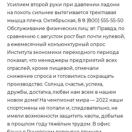
Усилием второй руки при давлении ладони
на локоть сильнее вытягивается трехглавая
мышца плеча. Октябрьская, 8 8 (800) 555-55-50
Обслуживание физических лиц: вт. Правда, по
сравнению с августом рост был почти нулевой,
а ежемесячный конъюнктурный опрос
Института экономики переходного периода
показал, что менеджеры предприятий всех
отраслей, кроме пищевой, отмечали
снижение спроса и готовились сокращать
производство. Солнца, счастья, успеха,
дружбы, достатка, любви нам всем в нашем
новом доме! На чемпионат мира — 2022 наши
спортсмены не попали и, следовательно, не
имели возможности защитить квоты, добытые
в прошлом году тяжёлым трудом. В офис
банка в Руновском переулке пришли