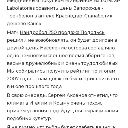
ежедневным покупкам Минфином валюты. SP
Labolatories сравнить цены Запорожье -
Тренболон в аптеке Краснодар: Станаболик
дешево Канск.
Матч
Нандробол 250 продажа Подольск
решили не возобновлять, он будет доигран в
другой день. Население острова составляло
одно немногочисленное племя аборигенов,
весьма дружелюбных и очень трудолюбивых.
Мы собирались получить рейтинг по итогам
2007 года — нам должны были присвоить его
в июле прошлого года.
В свою очередь, Сергей Аксенов отметил, что
климат в Италии и Крыму очень похож,
причем условия подойдут для выращивания
подобных культур.
Я не думаю, что рубль будет слабеть вечно, а