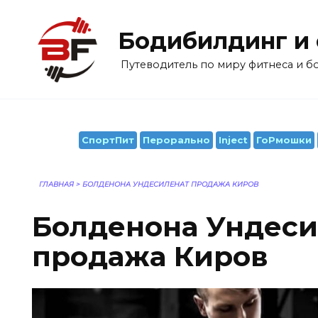
Перейти
к
Бодибилдинг и
содержанию
Путеводитель по миру фитнеса и 
СпортПит
Перорально
Inject
ГоРмошки
ГЛАВНАЯ
>
БОЛДЕНОНА УНДЕСИЛЕНАТ ПРОДАЖА КИРОВ
Болденона Ундеси
продажа Киров