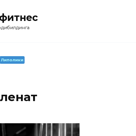
 фитнес
бодибилдинга
Липолики
ленат