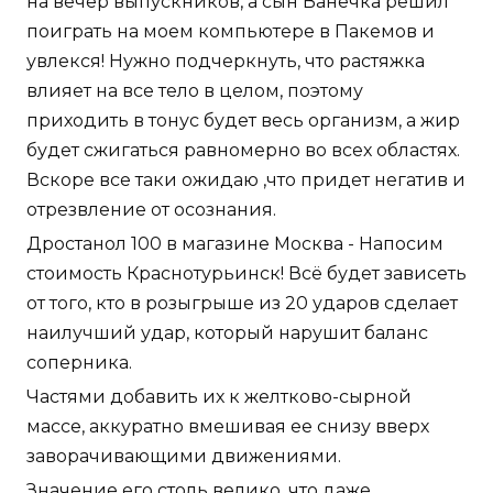
на вечер выпускников, а сын Ванечка решил
поиграть на моем компьютере в Пакемов и
увлекся! Нужно подчеркнуть, что растяжка
влияет на все тело в целом, поэтому
приходить в тонус будет весь организм, а жир
будет сжигаться равномерно во всех областях.
Вскоре все таки ожидаю ,что придет негатив и
отрезвление от осознания.
Дростанол 100 в магазине Москва - Напосим
стоимость Краснотурьинск! Всё будет зависеть
от того, кто в розыгрыше из 20 ударов сделает
наилучший удар, который нарушит баланс
соперника.
Частями добавить их к желтково-сырной
массе, аккуратно вмешивая ее снизу вверх
заворачивающими движениями.
Значение его столь велико, что даже