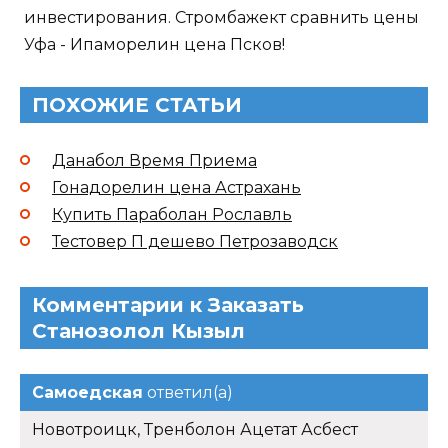
инвестирования. Стромбажект сравнить цены
Уфа - Ипаморелин цена Псков!
ПОХОЖИЕ СТАТЬИ
Данабол Время Приема
Гонадорелин цена Астрахань
Купить Параболан Рославль
Тестовер П дешево Петрозаводск
Комментарии к Заказать
Станозолол Кызыл
Самоедская
ответил(а)
Новотроицк, Тренболон Ацетат Асбест