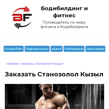
Перейти
Бодибилдинг и
к
содержанию
фитнес
Путеводитель по миру
фитнеса и бодибилдинга
СпортПит
Перорально
Inject
ГоРмошки
Липолики
ГЛАВНАЯ
>
ЗАКАЗАТЬ СТАНОЗОЛОЛ КЫЗЫЛ
Заказать Станозолол Кызыл