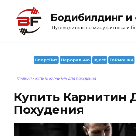
Перейти
к
Бодибилдинг и
содержанию
Путеводитель по миру фитнеса и 
СпортПит
Перорально
Inject
ГоРмошки
ГЛАВНАЯ
>
КУПИТЬ КАРНИТИН ДЛЯ ПОХУДЕНИЯ
Купить Карнитин 
Похудения