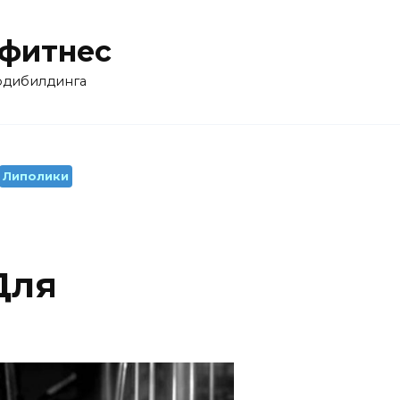
 фитнес
бодибилдинга
Липолики
Для