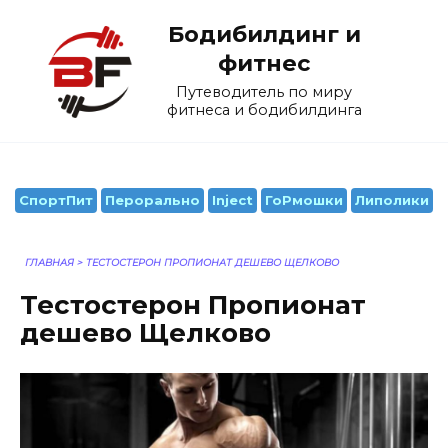
Перейти
Бодибилдинг и
к
содержанию
фитнес
Путеводитель по миру
фитнеса и бодибилдинга
СпортПит
Перорально
Inject
ГоРмошки
Липолики
ГЛАВНАЯ
>
ТЕСТОСТЕРОН ПРОПИОНАТ ДЕШЕВО ЩЕЛКОВО
Тестостерон Пропионат
дешево Щелково