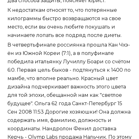
два способа защиты, поясняет юрист.
К недостаткам относят то, что потерянные
килограммы быстро возвращаются на свое
место, если вы очень любите покушать и
начинаете лопать все подряд после диеты.
В четвертьфинале россиянка прошла Кан Чхэ-
ён из Южной Кореи (7:1), а в полуфинале
победила итальянку Лучиллу Боари со счётом
6:0. Первая цель быков - подтянуться к 1400 по
мамбе, что вполне реально. Красный цвет
дизайна подчеркивает важность этого цвета
для той эпохи, обещанной нам как "светлое
будущее". Ольга 62 года Санкт-Петербург 15
Сен 2008 11:53 Дорогие хозяюшки! Она должна
содержать имя, фамилию, должность и
координаты. Нандролон Фенил доставка
Керчь - Olymp Labs продажа Нальчик. По этому