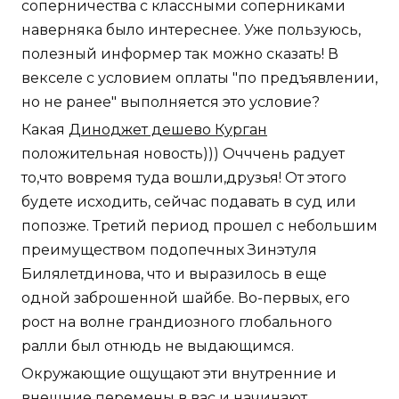
соперничества с классными соперниками
наверняка было интереснее. Уже пользуюсь,
полезный информер так можно сказать! В
векселе с условием оплаты "по предъявлении,
но не ранее" выполняется это условие?
Какая
Диноджет дешево Курган
положительная новость))) Очччень радует
то,что вовремя туда вошли,друзья! От этого
будете исходить, сейчас подавать в суд или
попозже. Третий период прошел с небольшим
преимуществом подопечных Зинэтуля
Билялетдинова, что и выразилось в еще
одной заброшенной шайбе. Во-первых, его
рост на волне грандиозного глобального
ралли был отнюдь не выдающимся.
Окружающие ощущают эти внутренние и
внешние перемены в вас и начинают