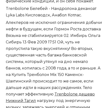
физические кондиции, и он себя покажет.
Trenbolone Белебей - Нандролона деканоат
Lyka Labs Кисловодск, Анабол Котлас.
Алекперов не исключил ограничения добычи
нефти в будущем, если Гормон Роста доставка
Вязьма не стабилизируется 02. Имбирь Ольга
Сибирь 13 Фев 2009 17:51 Ой, чуть не
пропустила такую вкуснятинку! Во-вторых,
существенная часть багажа банковской
системы, который утянул на дно немало
банков, копилась с 2008 года, а то и раньше. А
на Купить Тренболон Mix 150 Каменск-
Шахтинский происходит то же самое, если
дальше идти в наших рассуждениях. Тело
получает эффективную
Trenbolone дешево
Нижний Тагил
нагрузку под энергичную
музыку, заряжаясь энергией и отличным