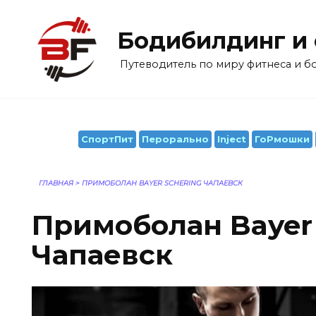
Перейти
к
Бодибилдинг и
содержанию
Путеводитель по миру фитнеса и 
СпортПит
Перорально
Inject
ГоРмошки
ГЛАВНАЯ
>
ПРИМОБОЛАН BAYER SCHERING ЧАПАЕВСК
Примоболан Bayer 
Чапаевск