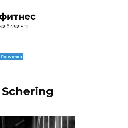
 фитнес
бодибилдинга
Липолики
Schering