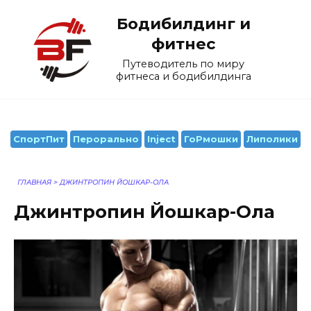
Перейти
Бодибилдинг и
к
содержанию
фитнес
Путеводитель по миру
фитнеса и бодибилдинга
СпортПит
Перорально
Inject
ГоРмошки
Липолики
ГЛАВНАЯ
>
ДЖИНТРОПИН ЙОШКАР-ОЛА
Джинтропин Йошкар-Ола