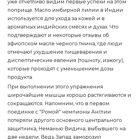
уже отчетливо видим первые успехи на этом
поприще. Масло имбирной лилии в Индии
используется для ухода за кожей и в
ароматных индийских смесях и духах. Что
подтверждают и некоторые отзывы об
эфиопском масле черного тмина, где люди
отмечают ухудшение пищеварения и
диспептические явления (тошноту, изжогу),
которые проходят с уменьшением дозы
продукта.
При выполнении этого упражнения
широчайшие мышцы хорошо растягиваются и
сокращаются. Напомним, что в первом
поединке с "Ромой" чемпионы Англии
потеряли другого основного центрального
защитника, Неманью Видича, выбывшего на
две недели. Ведь Запад заморозил