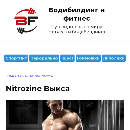
Перейти
Бодибилдинг и
к
содержанию
фитнес
Путеводитель по миру
фитнеса и бодибилдинга
СпортПит
Перорально
Inject
ГоРмошки
Липолики
ГЛАВНАЯ
>
NITROZINE ВЫКСА
Nitrozine Выкса