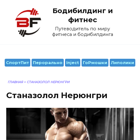
Перейти
Бодибилдинг и
к
содержанию
фитнес
Путеводитель по миру
фитнеса и бодибилдинга
СпортПит
Перорально
Inject
ГоРмошки
Липолики
ГЛАВНАЯ
>
СТАНАЗОЛОЛ НЕРЮНГРИ
Станазолол Нерюнгри