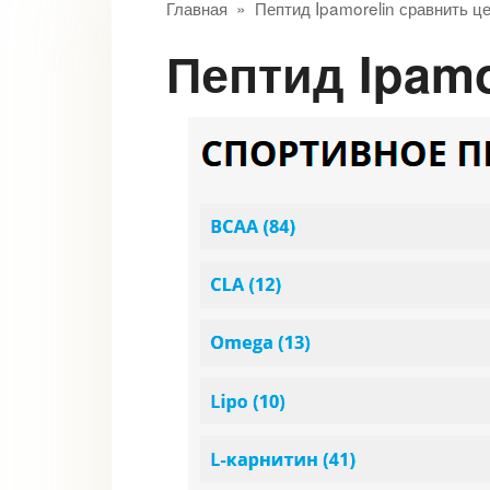
Главная
»
Пептид Ipamorelin сравнить ц
Пептид Ipam