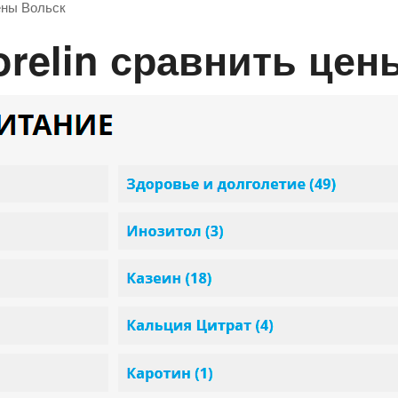
ены Вольск
orelin сравнить це