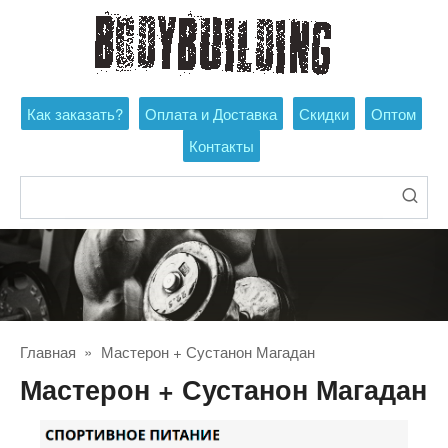
Перейти
к
контенту
Как заказать?
Оплата и Доставка
Скидки
Оптом
Контакты
Поиск:
Главная
»
Мастерон + Сустанон Магадан
Мастерон + Сустанон Магадан