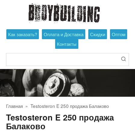
Перейти
к
контенту
Как заказать?
Оплата и Доставка
Скидки
Оптом
Контакты
Поиск:
Главная
»
Testosteron E 250 продажа Балаково
Testosteron E 250 продажа
Балаково