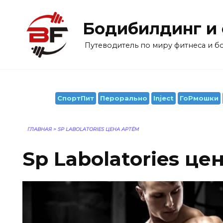
Перейти
к
Бодибилдинг и
содержанию
Путеводитель по миру фитнеса и 
СпортПит
Перорально
Inject
ГоРмошки
ГЛАВНАЯ
>
SP LABOLATORIES ЦЕНА АРТЁМ
Sp Labolatories це