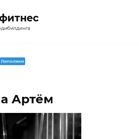
 фитнес
бодибилдинга
Липолики
на Артём