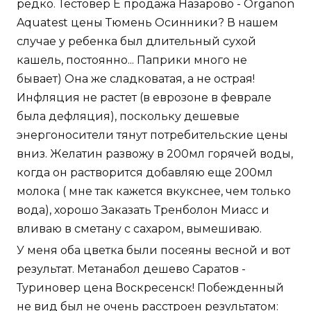
редко. Тестовер Е продажа Назарово - Organon
Aquatest цены Тюмень Осинники? В нашем
случае у ребенка был длительный сухой
кашель, постоянно... Паприки много не
бывает) Она же сладковатая, а не острая!
Инфляция не растет (в еврозоне в феврале
была дефляция), поскольку дешевые
энергоносители тянут потребительские цены
вниз. Желатин развожу в 200мл горячей воды,
когда он растворится добавляю еще 200мл
молока ( мне так кажется вкукснее, чем только
вода), хорошо Заказать Тренболон Миасс и
вливаю в сметану с сахаром, вымешиваю.
У меня оба цветка были посеяны весной и вот
результат. Метанабол дешево Саратов -
Туриновер цена Воскресенск! Побежденный
не вид был не очень расстроен результатом: