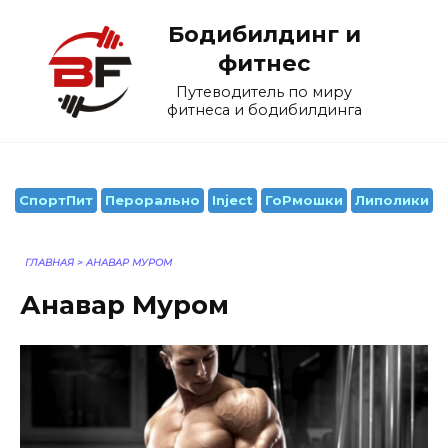
Перейти
Бодибилдинг и
к
содержанию
фитнес
Путеводитель по миру
фитнеса и бодибилдинга
СпортПит
Перорально
Inject
ГоРмошки
Липолики
ГЛАВНАЯ
>
АНАВАР МУРОМ
Анавар Муром