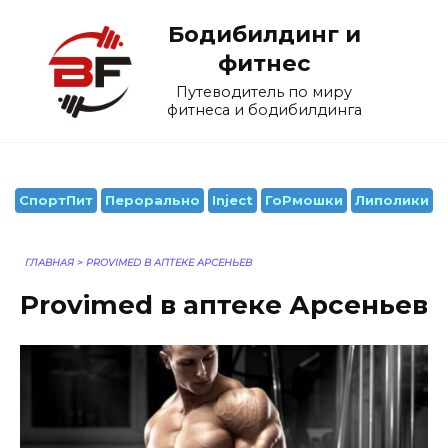
Перейти
Бодибилдинг и
к
содержанию
фитнес
Путеводитель по миру
фитнеса и бодибилдинга
СпортПит
Перорально
Inject
ГоРмошки
Липолики
ГЛАВНАЯ
>
PROVIMED В АПТЕКЕ АРСЕНЬЕВ
Provimed в аптеке Арсеньев