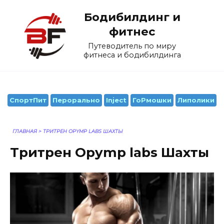
Перейти
Бодибилдинг и
к
содержанию
фитнес
Путеводитель по миру
фитнеса и бодибилдинга
СпортПит
Перорально
Inject
ГоРмошки
Липолики
ГЛАВНАЯ
>
ТРИТРЕН OPYMP LABS ШАХТЫ
Тритрен Opymp labs Шахты