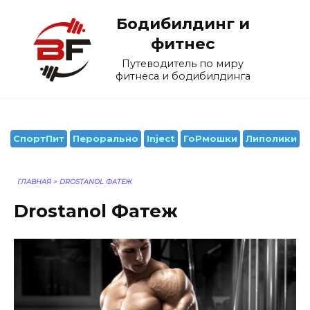
Перейти
Бодибилдинг и
к
содержанию
фитнес
Путеводитель по миру
фитнеса и бодибилдинга
СпортПит
Перорально
Inject
ГоРмошки
Липолики
ГЛАВНАЯ
>
DROSTANOL ФАТЕЖ
Drostanol Фатеж