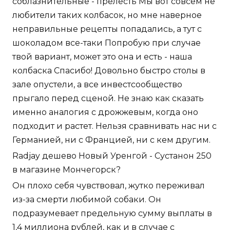
соблазнительные - прелесть Мы вот совсем не
любители таких колбасок, но мне наверное
неправильные рецепты попадались, а тут с
шоколадом все-таки Попробую при случае
твой вариант, может это она и есть - наша
колбаска Спасибо! Довольно быстро столы в
зале опустели, а все инвестсообщество
прыгало перед сценой. Не знаю как сказать
именно аналогия с дрожжевым, когда оно
подходит и растет. Нельзя сравнивать нас ни с
Германией, ни с Францией, ни с кем другим.
Radjay дешево Новый Уренгой - Сустанон 250
в магазине Мончегорск?
Он плохо себя чувствовал, жутко переживал
из-за смерти любимой собаки. Он
подразумевает предельную сумму выплаты в
1,4 миллиона рублей, как и в случае с