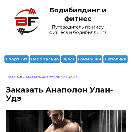
Перейти
Бодибилдинг и
к
содержанию
фитнес
Путеводитель по миру
фитнеса и бодибилдинга
СпортПит
Перорально
Inject
ГоРмошки
Липолики
ГЛАВНАЯ
>
ЗАКАЗАТЬ АНАПОЛОН УЛАН-УДЭ
Заказать Анаполон Улан-
Удэ